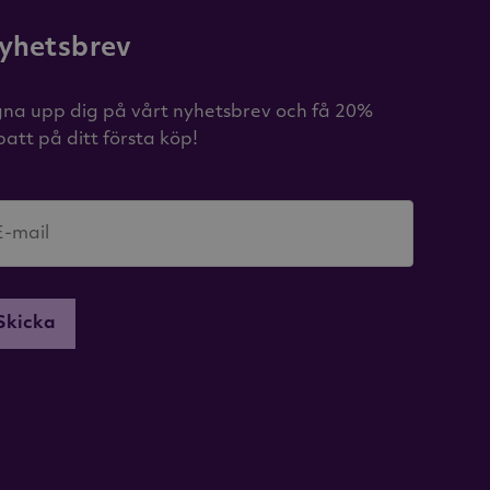
yhetsbrev
gna upp dig på vårt nyhetsbrev och få 20%
batt på ditt första köp!
E-mail
Skicka