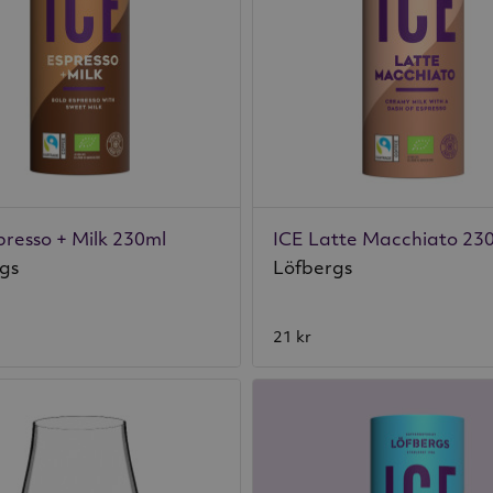
presso + Milk 230ml
ICE Latte Macchiato 23
gs
Löfbergs
21 kr