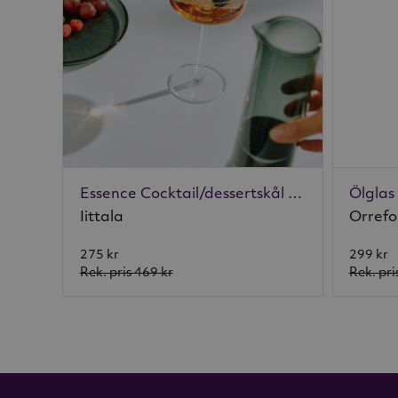
Essence Cocktail/dessertskål 2-pack
Ölglas
Iittala
Orrefo
275 kr
299 kr
Rek. pris
469 kr
Rek. pri