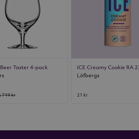
 Beer Taster 4-pack
ICE Creamy Cookie RA 2
rs
Löfbergs
s
749 kr
21 kr