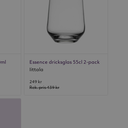
0ml
Essence dricksglas 55cl 2-pack
Iittala
249 kr
Rek. pris
439 kr