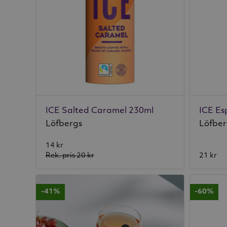
ICE Salted Caramel 230ml
ICE Es
Löfbergs
Löfber
14 kr
Rek. pris
20 kr
21 kr
-41%
-60%