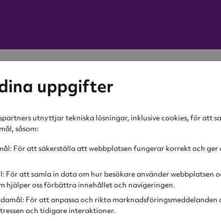
dina uppgifter
partners utnyttjar tekniska lösningar, inklusive cookies, för att 
amål, såsom:
l: För att säkerställa att webbplatsen fungerar korrekt och ger 
Filtrera på pris
l: För att samla in data om hur besökare använder webbplatsen o
 hjälper oss förbättra innehållet och navigeringen.
-60%
damål: För att anpassa och rikta marknadsföringsmeddelanden o
tressen och tidigare interaktioner.