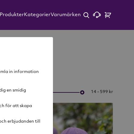
Produkter
Kategorier
Varumärken
samla in information
dig en smidig
14 - 599 kr
ch för att skapa
ch erbjudanden till