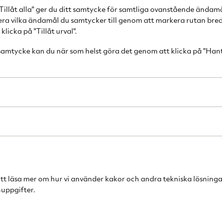
Tillåt alla" ger du ditt samtycke för samtliga ovanstående ändam
cera vilka ändamål du samtycker till genom att markera rutan bred
licka på "Tillåt urval".
 samtycke kan du när som helst göra det genom att klicka på "Han
Swedish Grace Glas med fot 25 cl 2-pack klar
City Highball Glas 37 cl 
and
Orrefors
159 kr
s
870 kr
Rek. pris
399 kr
att läsa mer om hur vi använder kakor och andra tekniska lösninga
uppgifter.