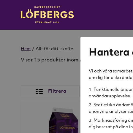
Hem
/
Allt för ditt iskaffe
Hantera 
Visar 15 produkter inom
Allt för ditt iskaffe
Vi och våra samarbets
om dig för olika änd
Funktionella ändamå
Filtrera
Sortera
användarupplevelse.
Statistiska ändamå
anonyma analyser som
-31%
Marknadsföring än
dig baserat på dina in