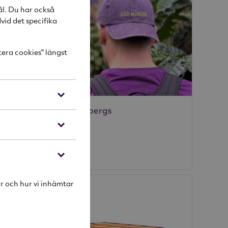
ål. Du har också
vid det specifika
tera cookies" längst
2-pack
Keps Löfbergs
Löfbergs
129 kr
r och hur vi inhämtar
-36%