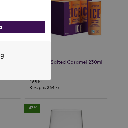
la
ng
 230ml
12 st ICE Salted Caramel 230ml
Löfbergs
168 kr
Rek. pris
264 kr
-43%