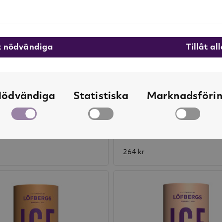
åt nödvändiga
Tillåt al
ödvändiga
Statistiska
Marknadsföri
12 st ICE Latte Macchiato 230ml
12 st ICE Espresso + Milk
gs
Löfbergs
264 kr