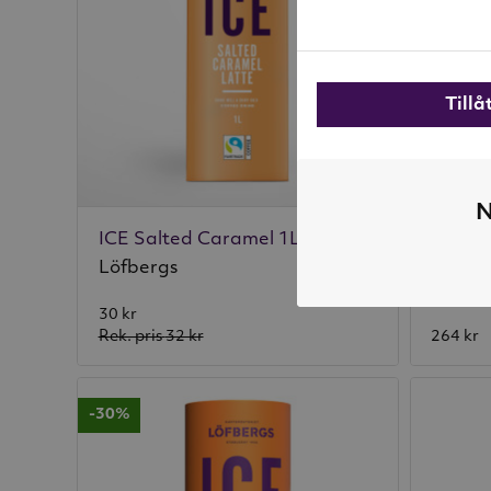
Till
N
ICE Salted Caramel 1L
Löfbergs
Löfber
30 kr
Rek. pris
32 kr
264 kr
-30%