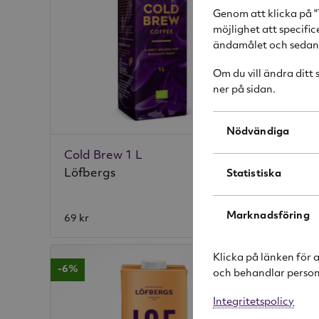
Genom att klicka på "
möjlighet att specifi
ändamålet och sedan k
Om du vill ändra ditt
ner på sidan.
Nödvändiga
Cold Brew 1 L
Löfbergs
Rörstr
Statistiska
599 kr
Marknadsföring
69 kr
Rek. pri
Klicka på länken för 
-6%
och behandlar person
Integritetspolicy