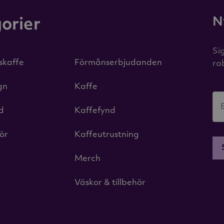
N
orier
Si
iskaffe
Förmånserbjudanden
ra
gn
Kaffe
id
Kaffefynd
hör
Kaffeutrustning
Merch
Väskor & tillbehör