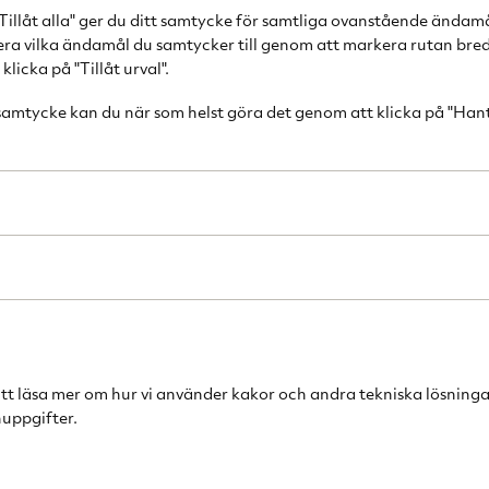
Tillåt alla" ger du ditt samtycke för samtliga ovanstående ändam
Nyheten Salted 
cera vilka ändamål du samtycker till genom att markera rutan bred
populära Latte 
licka på "Tillåt urval".
blandning av söt
 samtycke kan du när som helst göra det genom att klicka på "Han
Den stora förpac
hemma som räcker
krångliga recept
och gärna kyld e
Hållbarhet
ICE Salted Caram
däremot bör den
förpackning håll
att läsa mer om hur vi använder kakor och andra tekniska lösninga
förvaras i kyl.
uppgifter.
Ingredienser
78% MJÖLK, 12% 