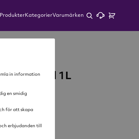
Produkter
Kategorier
Varumärken
ted Caramel 1L
samla in information
dig en smidig
ch för att skapa
arukorg
ch erbjudanden till
ivning