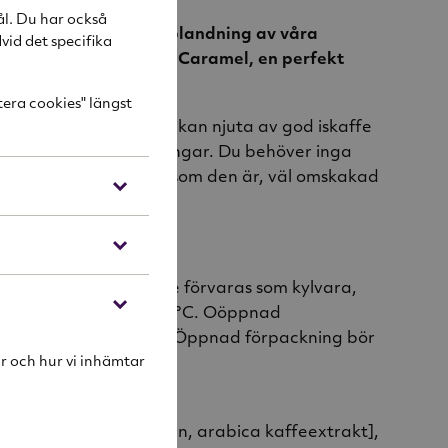
ål. Du har också
Caramel Latte är en blandning av våra
vid det specifika
Macchiato och Salted Caramel, en perfekt
t och salt.
tera cookies" längst
kningen gör så att du kan njuta av god iskaffe
 till flertalet serveringar. Du behöver inga
, vår iskaffe serveras som den är, väl omskakad
ller med några isbitar.
el Latte behöver inte förvaras som kylvara,
 inte förvaras över 25°C. Oöppnad
er upp till 8 månader. Öppnad förpackning bör
r och hur vi inhämtar
arabica kaffe [vatten, arabica kaffeextrakt],