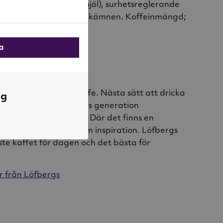
ningsmedel (guarkärnmjöl), surhetsreglerande
umcitrat), naturliga smakämnen. Koffeinmängd;
la
tändigt efter nästa kaffe. Nästa sätt att dricka
ng
att odla det. För dagens generation
 för nästa generation. Där det finns en
ultur, där hittar de sin inspiration. Löfbergs
ste kaffet för dagen och det bästa för
r från Löfbergs