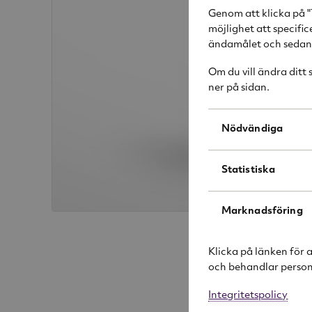
Genom att klicka på "
möjlighet att specifi
ändamålet och sedan k
Om du vill ändra ditt
ner på sidan.
Nödvändiga
Statistiska
Marknadsföring
Klicka på länken för 
och behandlar person
Integritetspolicy