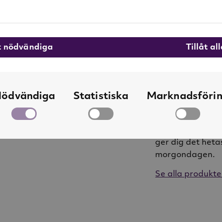
socker, förtjock
medel (trinatri
18mg/100ml.
åt nödvändiga
Tillåt al
Om Löfbergs
Löfbergs letar s
ödvändiga
Statistiska
Marknadsföri
det, nästa sätt 
kaffeälskare och
spännande kaffek
ger dig det heta
morgondagen.
Se alla produkte