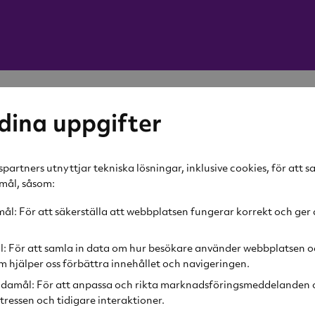
-6%
dina uppgifter
Löfbergs
ICE Sal
partners utnyttjar tekniska lösningar, inklusive cookies, för att 
amål, såsom:
30 kr
l: För att säkerställa att webbplatsen fungerar korrekt och ger 
Rek. pris
32 kr
l: För att samla in data om hur besökare använder webbplatsen o
Lägg i v
 hjälper oss förbättra innehållet och navigeringen.
damål: För att anpassa och rikta marknadsföringsmeddelanden o
tressen och tidigare interaktioner.
Produktbeskr