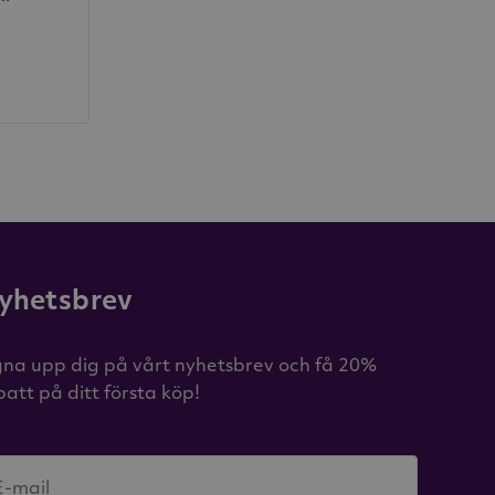
yhetsbrev
gna upp dig på vårt nyhetsbrev och få 20%
batt på ditt första köp!
E-mail