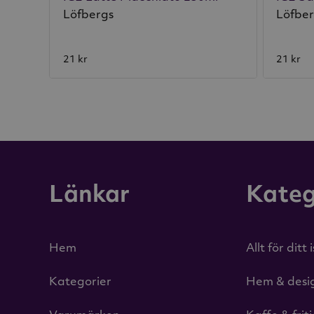
Löfbergs
Löfbe
21 kr
21 kr
Länkar
Kateg
Hem
Allt för ditt 
Kategorier
Hem & desi