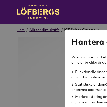
Hem
/
Allt för ditt iskaffe
/
ICE Salted Caramel 1L
Hantera 
Vi och våra samarbets
om dig för olika änd
Funktionella ändamå
användarupplevelse.
Statistiska ändamå
anonyma analyser som
Marknadsföring än
dig baserat på dina in