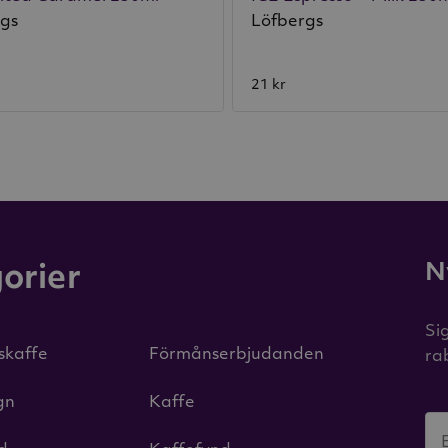
rgs
Löfbergs
21 kr
N
orier
Si
iskaffe
Förmånserbjudanden
ra
gn
Kaffe