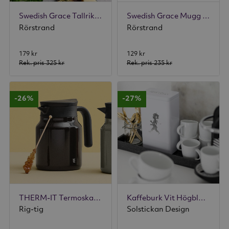
Swedish Grace Tallrik 27 cm Snö
Swedish Grace Mugg 30 cl Snö
Rörstrand
Rörstrand
179 kr
129 kr
Rek. pris
325 kr
Rek. pris
235 kr
-26%
-27%
THERM-IT Termoskanna 0,9 L Svart
Kaffeburk Vit Högblank
Rig-tig
Solstickan Design