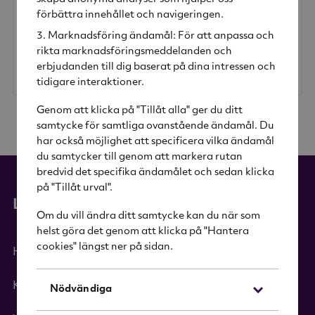
Vattenkokare 1,5 L
Swedish Grace Mugg 30 cl Snö 3-pack
förbättra innehållet och navigeringen.
Stelton
Rörstrand
Marknadsföring ändamål: För att anpassa och
rikta marknadsföringsmeddelanden och
955 kr
387 kr
erbjudanden till dig baserat på dina intressen och
Rek. pris
1 299 kr
Rek. pris
705 kr
tidigare interaktioner.
Genom att klicka på "Tillåt alla" ger du ditt
samtycke för samtliga ovanstående ändamål. Du
har också möjlighet att specificera vilka ändamål
du samtycker till genom att markera rutan
bredvid det specifika ändamålet och sedan klicka
på "Tillåt urval".
Länkar
Om du vill ändra ditt samtycke kan du när som
helst göra det genom att klicka på "Hantera
cookies" längst ner på sidan.
Hem
Kategorier
Nödvändiga