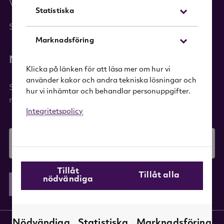
Varumärken
Statistiska
Sök i sortimentet
Marknadsföring
Nyhetsbrev
Klicka på länken för att läsa mer om hur vi
använder kakor och andra tekniska lösningar och
Signa upp dig på vårt nyhetsbrev och få 20%
hur vi inhämtar och behandlar personuppgifter.
rabatt på ditt första köp!
Integritetspolicy
E-mail
Tillåt
Tillåt alla
nödvändiga
Skicka
Nödvändiga
Statistiska
Marknadsföring