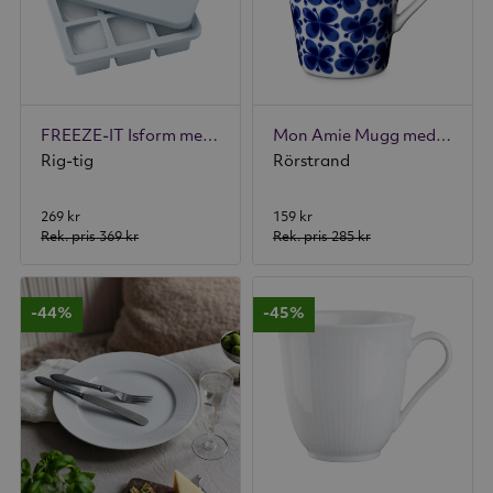
FREEZE-IT Isform med lock
Mon Amie Mugg med Hänkel 34 cl
Rig-tig
Rörstrand
269 kr
159 kr
Rek. pris
369 kr
Rek. pris
285 kr
-44%
-45%