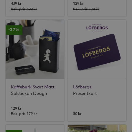
439 kr
129 kr
Rek. pris
599 kr
Rek. pris
179 kr
-27%
Kaffeburk Svart Matt
Löfbergs
Solstickan Design
Presentkort
129 kr
Rek. pris
179 kr
50 kr