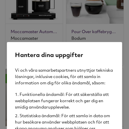
Moccamaster Automatic Black
Pour Over kaffebryggare 1 L
Moccamaster
Bodum
289 kr
Hantera dina uppgifter
3 299 kr
Rek. pris
480 kr
Vi och våra samarbetspartners utnyttjar tekniska
lösningar, inklusive cookies, för att samla in
-26%
-45%
information om dig för olika ändamål, såsom:
Funktionella ändamål: För att säkerställa att
webbplatsen fungerar korrekt och ger dig en
smidig användarupplevelse.
Statistiska ändamål: För att samla in data om
hur besökare använder webbplatsen och för att
skapa anonyma analyser som hjälper oss