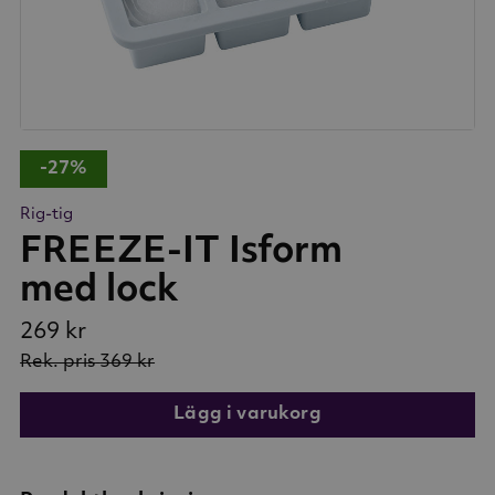
-27%
Rig-tig
FREEZE-IT Isform
med lock
269 kr
Rek. pris
369 kr
Lägg i varukorg