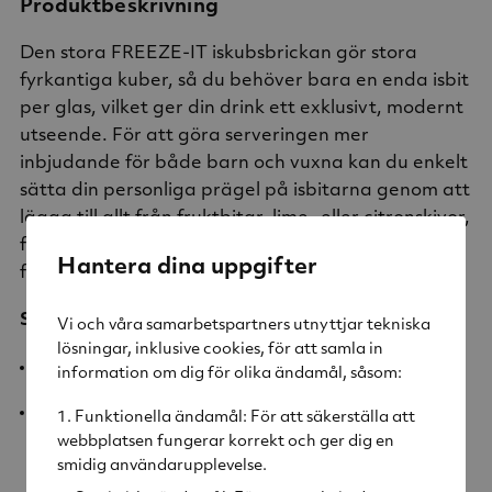
Produktbeskrivning
Den stora FREEZE-IT iskubsbrickan gör stora
fyrkantiga kuber, så du behöver bara en enda isbit
per glas, vilket ger din drink ett exklusivt, modernt
utseende. För att göra serveringen mer
inbjudande för både barn och vuxna kan du enkelt
sätta din personliga prägel på isbitarna genom att
lägga till allt från fruktbitar, lime- eller citronskivor,
färska örter och ätbara blommor till naturlig
Hantera dina uppgifter
fruktfärg.
Specifikationer:
Vi och våra samarbetspartners utnyttjar tekniska
lösningar, inklusive cookies, för att samla in
Mått: 19x5 cm.
information om dig för olika ändamål, såsom:
Färg: Ljusblå.
Funktionella ändamål: För att säkerställa att
webbplatsen fungerar korrekt och ger dig en
smidig användarupplevelse.