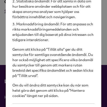
Statistiska ändamål: För att samla in data om
Om Rig-tig
hur besökare använder webbplatsen och för att
Se alla produkter från Rig-tig
skapa anonyma analyser som hjälper oss
förbättra innehållet och navigeringen.
Marknadsföring ändamål: För att anpassa och
rikta marknadsföringsmeddelanden och
erbjudanden till dig baserat på dina intressen och
tidigare interaktioner.
Genom att klicka på "Tillåt alla" ger du ditt
samtycke för samtliga ovanstående ändamål. Du
har också möjlighet att specificera vilka ändamål
du samtycker till genom att markera rutan
bredvid det specifika ändamålet och sedan klicka
på "Tillåt urval".
Länkar
Om du vill ändra ditt samtycke kan du när som
helst göra det genom att klicka på "Hantera
cookies" längst ner på sidan.
Hem