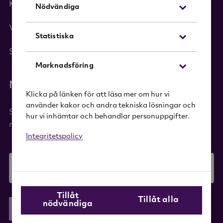
Kategorier
Nödvändiga
Varumärken
Statistiska
Sök i sortimentet
Marknadsföring
Nyhetsbrev
Klicka på länken för att läsa mer om hur vi
använder kakor och andra tekniska lösningar och
Signa upp dig på vårt nyhetsbrev och få 20%
hur vi inhämtar och behandlar personuppgifter.
rabatt på ditt första köp!
Integritetspolicy
E-mail
Tillåt
Tillåt alla
nödvändiga
Skicka