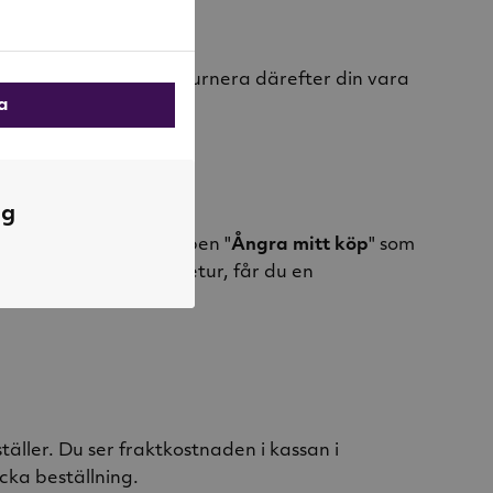
aktformulär
och returnera därefter din vara
la
ng
ormulär eller via knappen "
Ångra mitt köp
" som
r du registrerat din retur, får du en
ller. Du ser fraktkostnaden i kassan i
cka beställning.