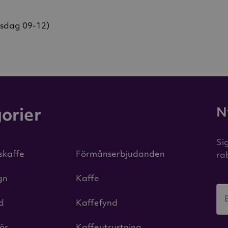
nsdag 09-12)
N
orier
Si
iskaffe
Förmånserbjudanden
ra
gn
Kaffe
id
Kaffefynd
hör
Kaffeutrustning