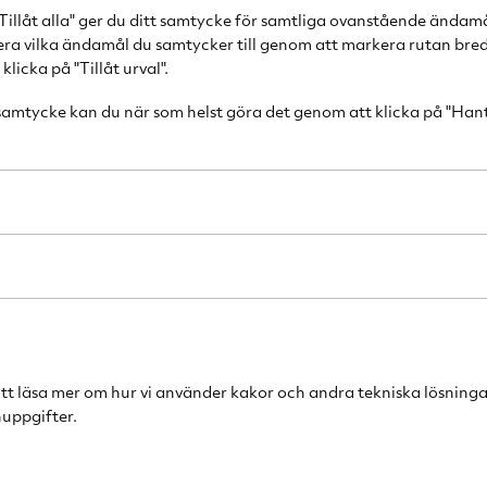
Tillåt alla" ger du ditt samtycke för samtliga ovanstående ändam
gslänk så du själv kan spåra ditt paket.
cera vilka ändamål du samtycker till genom att markera rutan bred
licka på "Tillåt urval".
r?
 samtycke kan du när som helst göra det genom att klicka på "Han
reras inom 3 dagar från beställning.
else—har ni mottagit min beställning?
 genomför din beställning. Har du genomfört hela orderp
 mottagit någon orderbekräftelse, kontrollera skräppost
 jag för att reklamera den?
aktformulär
med en felbeskrivning av varan. Felbeskr
att läsa mer om hur vi använder kakor och andra tekniska lösninga
ton på varan av vad som är defekt. Detta kommer vi i så
uppgifter.
ukt eller tillverkare det gäller. Tiden som ert reklamat
ligt för dig.