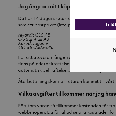
Jag ångrar mitt köp. Hur gör jag för 
Du har 14 dagars returrätt på varor i original
Till
som ett postpaket (inte postförskott eller rek) 
Awardit CLS AB
c/o Samhall AB
Kurödsvägen 9
451 55 Uddevalla
N
För att utöva din ångerrätt i enlighet med våra
finns på oderbekräftelsesidan efter fullbordat 
automatisk bekräftelse på att vi mottagit din 
Återbetalning sker när returen kommit till vårt 
Vilka avgifter tillkommer när jag han
Förutom varan så tillkommer kostnaden för fra
webbshopen. Du får alltid se alla kostnader för