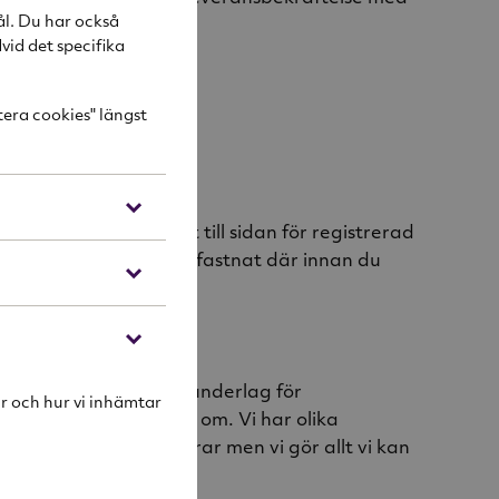
ål. Du har också
vid det specifika
tera cookies" längst
rocessen och kommit till sidan för registrerad
en så att mailet inte fastnat där innan du
ivningen används som underlag för
r och hur vi inhämtar
 fall att meddela dig om. Vi har olika
ionsärende tar varierar men vi gör allt vi kan