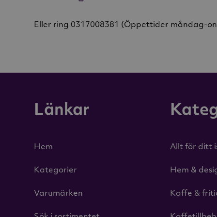
Eller ring 0317008381 (Öppettider måndag-o
Länkar
Kateg
Hem
Allt för ditt 
Kategorier
Hem & desi
Varumärken
Kaffe & frit
Sök i sortimentet
Kaffetillbe