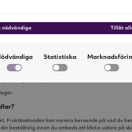
att returnera mina varor?
förpackning och oanvänt skick. Meddela oss via vårt
kont
åt nödvändiga
Tillåt al
tillsammans med en kopia på din orderbekräftelse till:
ödvändiga
Statistiska
Marknadsföri
 köpvillkor kan du registrera din retur via vårt supportf
köp samt i din oderbekräftelse du mottar via e-post. Efte
registrering. Vår support återkommer inom kort.
lager.
dlar?
kt. Fraktkostnaden kan variera beroende på vad du bestä
 din beställning innan du ombeds att klicka vidare på ski