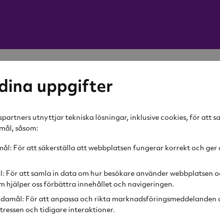
dina uppgifter
partners utnyttjar tekniska lösningar, inklusive cookies, för att 
amål, såsom:
l: För att säkerställa att webbplatsen fungerar korrekt och ger 
l: För att samla in data om hur besökare använder webbplatsen o
 som möjligt. Finns varorna i lager så är leveranstiden ci
 hjälper oss förbättra innehållet och navigeringen.
ormalt 10-15 arbetsdagar. Ytterligare fördröjningar kan f
damål: För att anpassa och rikta marknadsföringsmeddelanden o
för att meddela dig om din leverans. Allt i din order skic
tressen och tidigare interaktioner.
a beställningen är komplett. När din order skickas från 