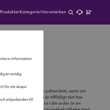
Produkter
Kategorier
Varumärken
samla in information
dig en smidig
ch för att skapa
rka 3-7 arbetsdagar. Under julhandeln, samt om
örekomma om varorna är tillfälligt slut hos
ch erbjudanden till
kas samtidigt, om en vara i din order är en
oss kommer du motta en leveransbekräftelse med