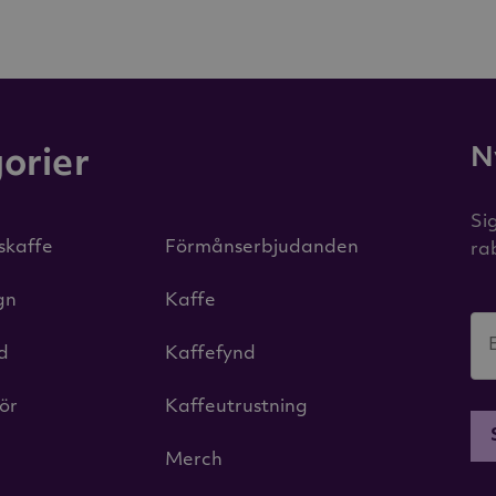
N
orier
Si
iskaffe
Förmånserbjudanden
ra
gn
Kaffe
id
Kaffefynd
hör
Kaffeutrustning
Merch