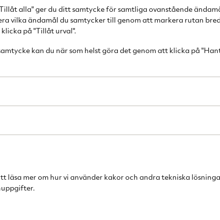
Tillåt alla" ger du ditt samtycke för samtliga ovanstående ändam
Produktbeskr
cera vilka ändamål du samtycker till genom att markera rutan bred
licka på "Tillåt urval".
Dessa snövita mu
För sig eller i k
 samtycke kan du när som helst göra det genom att klicka på "Han
Swedish Grace är 
graciöst vajand
traditioner på 
oändliga kombina
Specifikationer:
Material: Porsl
Volym: 30 cl.
Tål diskmaski
att läsa mer om hur vi använder kakor och andra tekniska lösninga
uppgifter.
Antal: 3 st.