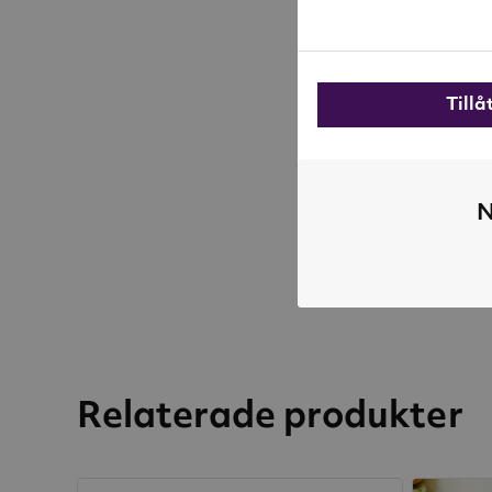
Till
N
Relaterade produkter