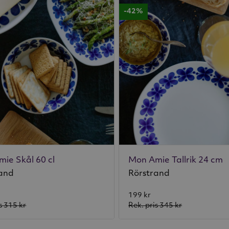
-42%
ie Skål 60 cl
Mon Amie Tallrik 24 cm
rand
Rörstrand
199 kr
s
315 kr
Rek. pris
345 kr