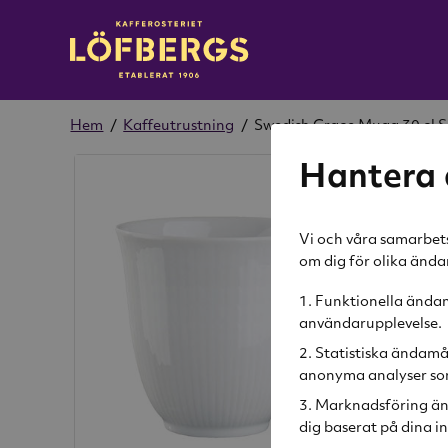
Hem
/
Kaffeutrustning
/
Swedish Grace Mugg 30 cl 
Hantera 
Vi och våra samarbets
om dig för olika änd
Funktionella ändamå
användarupplevelse.
Statistiska ändamå
anonyma analyser som
Marknadsföring än
dig baserat på dina in