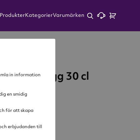
Produkter
Kategorier
Varumärken
 Grace Mugg 30 cl
samla in information
ack
dig en smidig
ch för att skapa
arukorg
ch erbjudanden till