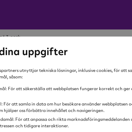
Snö 3-pack
-45%
dina uppgifter
Rörstrand
Swedish
partners utnyttjar tekniska lösningar, inklusive cookies, för att 
amål, såsom:
Snö 3-p
l: För att säkerställa att webbplatsen fungerar korrekt och ger 
387 kr
Rek. pris
705 kr
l: För att samla in data om hur besökare använder webbplatsen o
 hjälper oss förbättra innehållet och navigeringen.
Lägg i v
damål: För att anpassa och rikta marknadsföringsmeddelanden o
tressen och tidigare interaktioner.