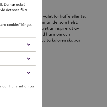
ål. Du har också
ivning
vid det specifika
ggar är det eleganta valet för kaffe eller te.
ombination med vilken annan del som helst.
tera cookies" längst
en tidlös ikon – mönstret är inspirerat av
e veteax och bidrar med harmoni och
middagsbordet. Den snövita kulören skapar
tionsalternativ.
in.
n och mikrovågsugn.
r och hur vi inhämtar