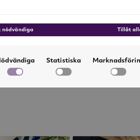
Om Rörstran
1726 bildades "d
åt nödvändiga
Tillåt al
tillverka porslin
av tyske porsli
det näst äldsta 
Meissen,1709).
ödvändiga
Statistiska
Marknadsföri
Se alla produkte