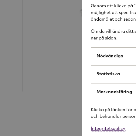
Genom att klicka på "
möjlighet att specifi
ändamålet och sedan k
Om du vill ändra ditt
ner på sidan.
Nödvändiga
Statistiska
Marknadsföring
Klicka på länken för 
och behandlar person
Integritetspolicy