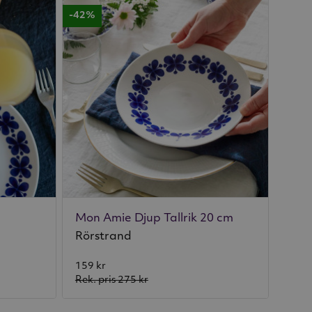
-42%
Mon Amie Djup Tallrik 20 cm
Rörstrand
159 kr
Rek. pris
275 kr