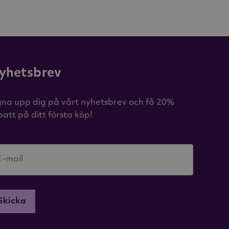
yhetsbrev
gna upp dig på vårt nyhetsbrev och få 20%
batt på ditt första köp!
E-mail
Skicka