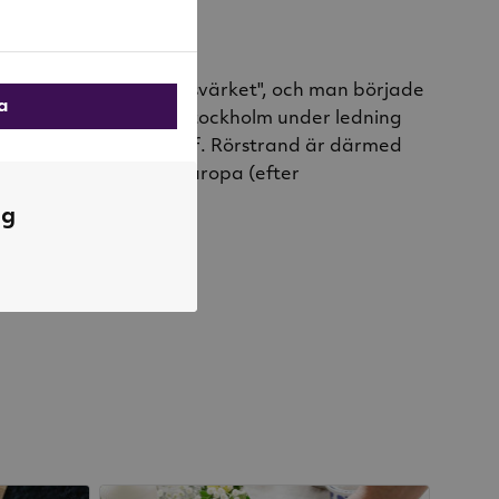
d
et Swenske Porcellainsvärket", och man började
la
 på Rörstrands Slott i Stockholm under ledning
nsmakaren Johann Wolff. Rörstrand är därmed
porslinsvarumärket i Europa (efter
ng
r från Rörstrand