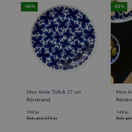
-46%
-52%
Mon Amie Tallrik 27 cm
Mon Am
Rörstrand
Rörst
199 kr
149 kr
Rek. pris
375 kr
Rek. pri