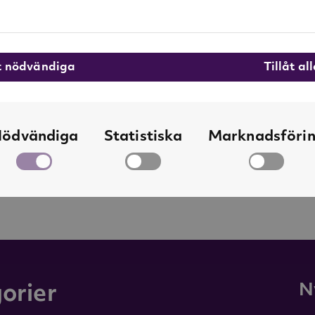
Orrefors produce
kristall. På glas
hantverkare til
formgivare med a
åt nödvändiga
Tillåt al
Se alla produkte
ödvändiga
Statistiska
Marknadsföri
N
orier