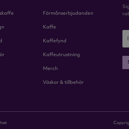
Si
iskaffe
Förmånserbjudanden
ra
gn
Kaffe
id
Kaffefynd
hör
Kaffeutrustning
Merch
Väskor & tillbehör
ghet
Copyri