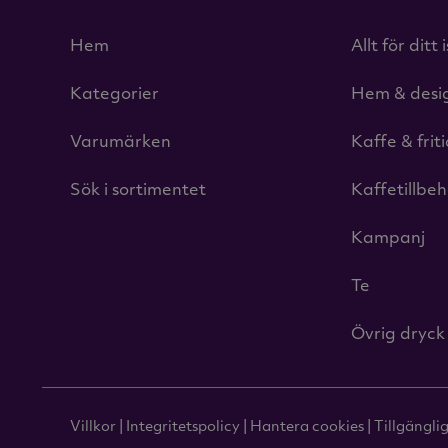
Hem
Allt för ditt 
Kategorier
Hem & desi
Varumärken
Kaffe & frit
Sök i sortimentet
Kaffetillbe
Kampanj
Te
Övrig dryck
Villkor
|
Integritetspolicy
|
Hantera cookies
|
Tillgängli