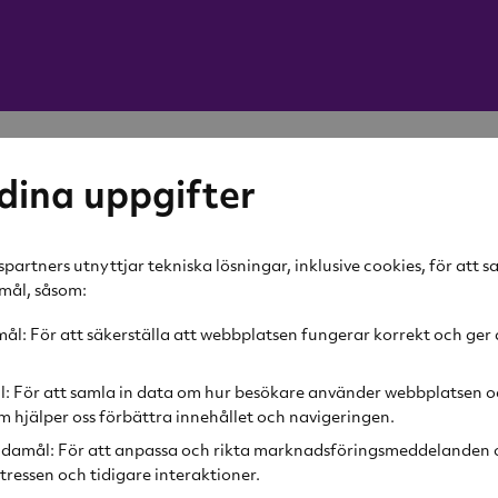
-60%
dina uppgifter
Orrefors
Ölglas 
partners utnyttjar tekniska lösningar, inklusive cookies, för att 
amål, såsom:
299 kr
l: För att säkerställa att webbplatsen fungerar korrekt och ger 
Rek. pris
749 kr
l: För att samla in data om hur besökare använder webbplatsen o
Lägg i v
 hjälper oss förbättra innehållet och navigeringen.
damål: För att anpassa och rikta marknadsföringsmeddelanden o
tressen och tidigare interaktioner.
Produktbeskr