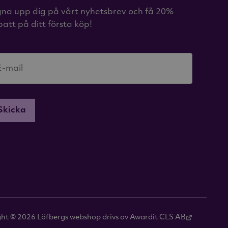
gna upp dig på vårt nyhetsbrev och få 20%
batt på ditt första köp!
E-mail
Skicka
ght © 2026
Löfbergs webshop drivs av Awardit CLS AB