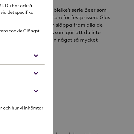
ål. Du har också
ter tillhör Erika Lagerbielke's serie Beer som
vid det specifika
för finsmakaren såväl som för festprissen. Glas
pela sin egen melodi och släppa fram alla de
tera cookies" längst
toner det bär på. Glas som gör att du inte
 med ”en stor stark” utan något så mycket
ka Lagerbielke
r och hur vi inhämtar