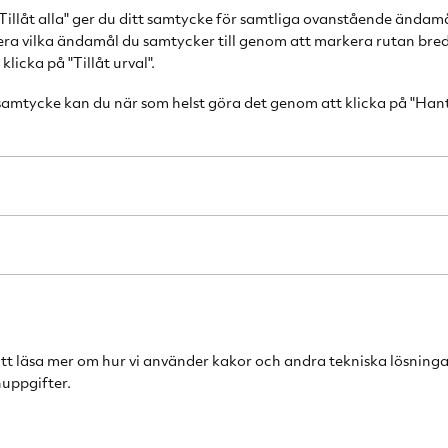
Tillåt alla" ger du ditt samtycke för samtliga ovanstående ändam
Ölglaset Beer Tas
cera vilka ändamål du samtycker till genom att markera rutan bred
består av ölglas 
licka på "Tillåt urval".
som låter ölet s
 samtycke kan du när som helst göra det genom att klicka på "Han
fantastiska smak
längre nöjer dig
bättre.
Designer: Eri
Volym: 47cl
Färg: Klar
4-pack
att läsa mer om hur vi använder kakor och andra tekniska lösninga
uppgifter.
Om Orrefors