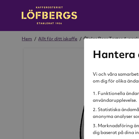
Hem
/
Allt för ditt iskaffe
/
Ölglas Beer Taster 4-pack
Hantera 
Vi och våra samarbets
om dig för olika änd
Funktionella ändamå
användarupplevelse.
Statistiska ändamå
anonyma analyser som
Marknadsföring än
dig baserat på dina in