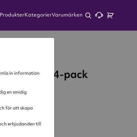
Produkter
Kategorier
Varumärken
Beer Taster 4-pack
samla in information
dig en smidig
ch för att skapa
arukorg
ch erbjudanden till
ivning