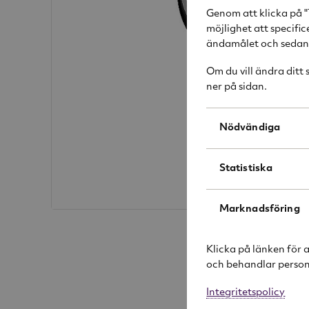
Genom att klicka på "
möjlighet att specifi
ändamålet och sedan k
Om du vill ändra ditt
ner på sidan.
Nödvändiga
Statistiska
Marknadsföring
Klicka på länken för 
och behandlar person
Integritetspolicy