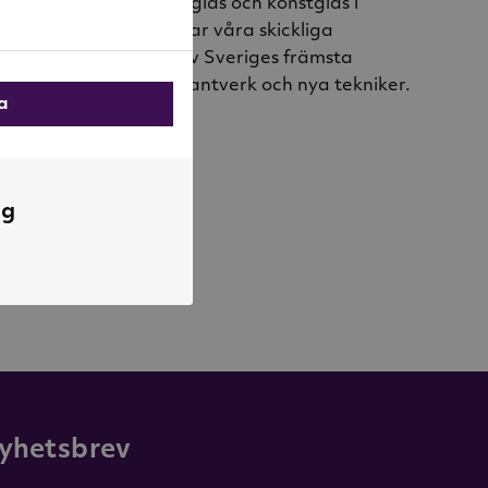
rar sedan 1898 bruksglas och konstglas i
bruket i Småland arbetar våra skickliga
lsammans med några av Sveriges främsta
tt utveckla design, hantverk och nya tekniker.
la
r från Orrefors
ng
yhetsbrev