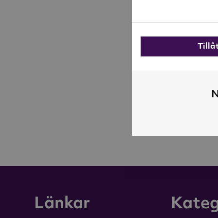
Till
N
Länkar
Kateg