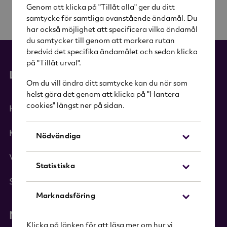
Genom att klicka på "Tillåt alla" ger du ditt
samtycke för samtliga ovanstående ändamål. Du
har också möjlighet att specificera vilka ändamål
du samtycker till genom att markera rutan
bredvid det specifika ändamålet och sedan klicka
på "Tillåt urval".
Länkar
Om du vill ändra ditt samtycke kan du när som
helst göra det genom att klicka på "Hantera
cookies" längst ner på sidan.
Hem
Kategorier
Nödvändiga
Varumärken
Statistiska
Sök i sortimentet
Marknadsföring
Nyhetsbrev
Klicka på länken för att läsa mer om hur vi