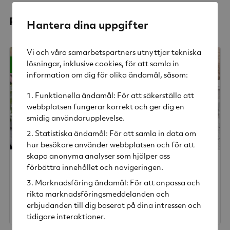
Relaterade produkter
Hantera dina uppgifter
Vi och våra samarbetspartners utnyttjar tekniska
-42%
-46%
lösningar, inklusive cookies, för att samla in
information om dig för olika ändamål, såsom:
Funktionella ändamål: För att säkerställa att
webbplatsen fungerar korrekt och ger dig en
smidig användarupplevelse.
Statistiska ändamål: För att samla in data om
hur besökare använder webbplatsen och för att
skapa anonyma analyser som hjälper oss
Swedish Grace Uppläggningsfat 40x29 cm snö
Swedish Grace Tallrik djup 25 cm snö
förbättra innehållet och navigeringen.
Rörstrand
Rörstrand
Marknadsföring ändamål: För att anpassa och
rikta marknadsföringsmeddelanden och
599 kr
175 kr
erbjudanden till dig baserat på dina intressen och
Rek. pris
1 035 kr
Rek. pris
325 kr
tidigare interaktioner.