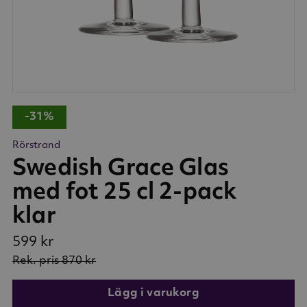
-31%
Rörstrand
Swedish Grace Glas
med fot 25 cl 2-pack
klar
599 kr
Rek. pris
870 kr
Lägg i varukorg