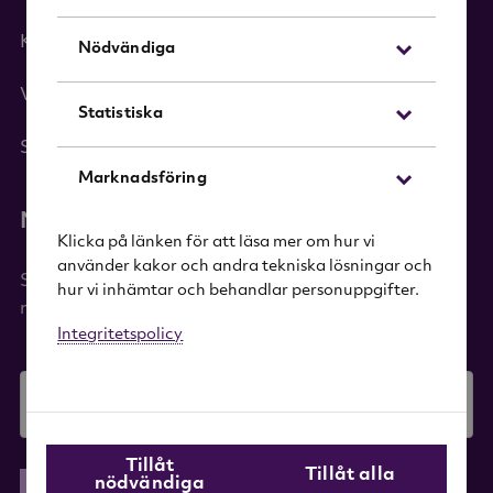
Kategorier
Nödvändiga
Varumärken
Statistiska
Sök i sortimentet
Marknadsföring
Nyhetsbrev
Klicka på länken för att läsa mer om hur vi
använder kakor och andra tekniska lösningar och
Signa upp dig på vårt nyhetsbrev och få 20%
hur vi inhämtar och behandlar personuppgifter.
rabatt på ditt första köp!
Integritetspolicy
E-mail
Tillåt
Tillåt alla
nödvändiga