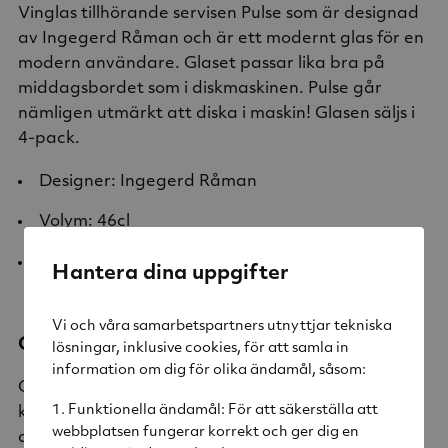
Vinglas tillhörande servisen Pulse som är designad
av Ingegerd Råman och är ett modernt glas för en
modern användare. Glaset passar lika bra på
middagsbordet som i diskmaskinen. Pulse går
nämligen utmärkt att diska i maskin! Glasen säljs i
4-pack.
Designer:
Ingegerd Råman
Volym: 46cl
Färg: Klar
Hantera dina uppgifter
Vi och våra samarbetspartners utnyttjar tekniska
Om Orrefors
lösningar, inklusive cookies, för att samla in
information om dig för olika ändamål, såsom:
Orrefors producerar sedan 1898 bruksglas och
Funktionella ändamål: För att säkerställa att
konstglas i kristall. På glasbruket i Småland
webbplatsen fungerar korrekt och ger dig en
arbetar våra skickliga hantverkare tillsammans