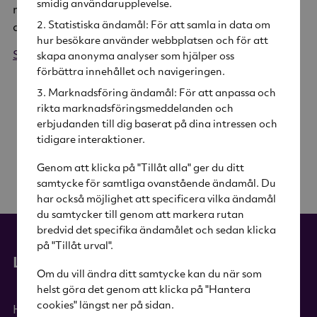
smidig användarupplevelse.
med några av Sveriges främsta formgivare med
Statistiska ändamål: För att samla in data om
att utveckla design, hantverk och nya tekniker.
hur besökare använder webbplatsen och för att
Se alla produkter från Orrefors
skapa anonyma analyser som hjälper oss
förbättra innehållet och navigeringen.
Marknadsföring ändamål: För att anpassa och
rikta marknadsföringsmeddelanden och
erbjudanden till dig baserat på dina intressen och
tidigare interaktioner.
Genom att klicka på "Tillåt alla" ger du ditt
samtycke för samtliga ovanstående ändamål. Du
har också möjlighet att specificera vilka ändamål
du samtycker till genom att markera rutan
bredvid det specifika ändamålet och sedan klicka
på "Tillåt urval".
Länkar
Om du vill ändra ditt samtycke kan du när som
helst göra det genom att klicka på "Hantera
cookies" längst ner på sidan.
Hem