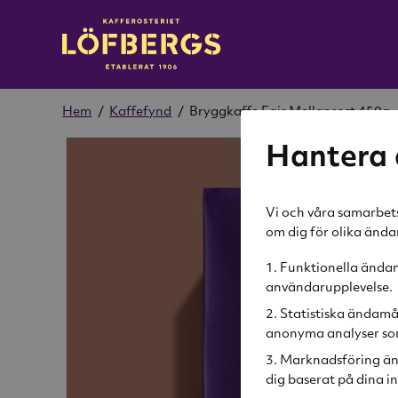
Hem
/
Kaffefynd
/
Bryggkaffe Fair Mellanrost 450g
Hantera 
Vi och våra samarbets
om dig för olika änd
Funktionella ändamå
användarupplevelse.
Statistiska ändamå
anonyma analyser som
Marknadsföring än
dig baserat på dina in