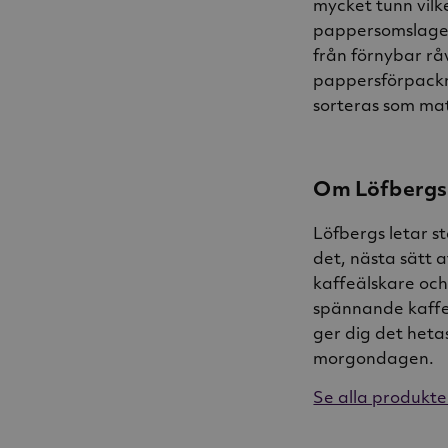
mycket tunn vilk
pappersomslaget
från förnybar rå
pappersförpackn
sorteras som ma
Om Löfbergs
Löfbergs letar s
det, nästa sätt 
kaffeälskare och
spännande kaffek
ger dig det heta
morgondagen.
Se alla produkte