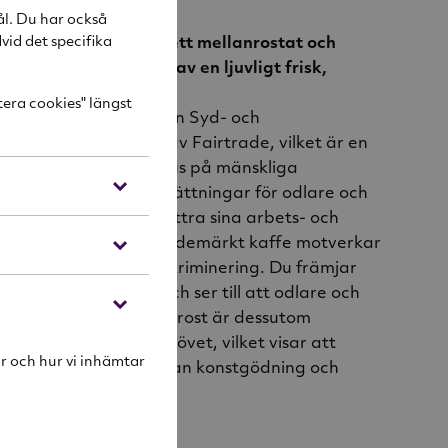
ål. Du har också
vid det specifika
affe Fair mellanrost ett mellanrostat och
yggkaffe med inslag av en ljuvligt frisk,
et.
tera cookies" längst
100% Arabicakaffe från Syd- och
affet är certifierat av Fairtrade, vilket är en
uktmärkning med fokus på mänskliga
kningen skapar förutsättningar för odlare och
klingsländer att förbättra sina arbets- och
 Genom att köpa Fairtrademärkt kaffe motverkar
iljöförstöring och diskriminering. Du främjar
ten och demokratin och ser till att odlare och
tre betalt. Fair mellanrost är dessutom
kaffe, märkt med EU-lövet, vilket visar att
r och hur vi inhämtar
tt växa och mogna utan konstgödning och
ningsmedel.
fe