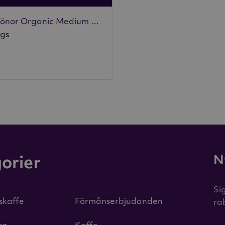
Hela bönor Organic Medium 400g
rgs
N
orier
Si
iskaffe
Förmånserbjudanden
ra