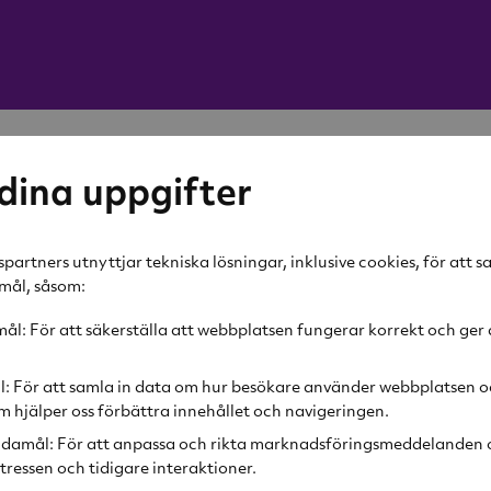
Löfbergs
dina uppgifter
Bryggka
450g
partners utnyttjar tekniska lösningar, inklusive cookies, för att 
amål, såsom:
90 kr
l: För att säkerställa att webbplatsen fungerar korrekt och ger 
Lägg i v
l: För att samla in data om hur besökare använder webbplatsen o
 hjälper oss förbättra innehållet och navigeringen.
Produktbeskr
damål: För att anpassa och rikta marknadsföringsmeddelanden o
tressen och tidigare interaktioner.
Rostning
2
Fylli