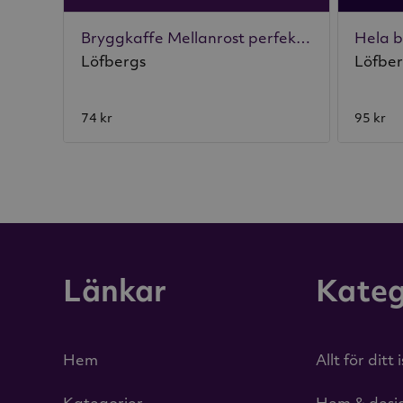
Bryggkaffe Mellanrost perfekt med mjölk 450g
Löfbergs
Löfbe
74 kr
95 kr
Länkar
Kateg
Hem
Allt för ditt 