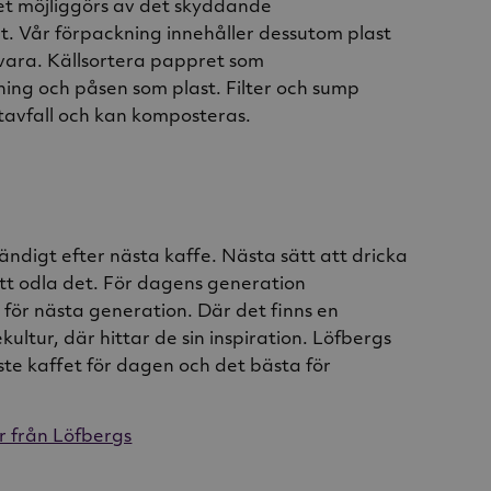
et möjliggörs av det skyddande
. Vår förpackning innehåller dessutom plast
vara. Källsortera pappret som
ing och påsen som plast. Filter och sump
tavfall och kan komposteras.
tändigt efter nästa kaffe. Nästa sätt att dricka
att odla det. För dagens generation
 för nästa generation. Där det finns en
ultur, där hittar de sin inspiration. Löfbergs
ste kaffet för dagen och det bästa för
r från Löfbergs