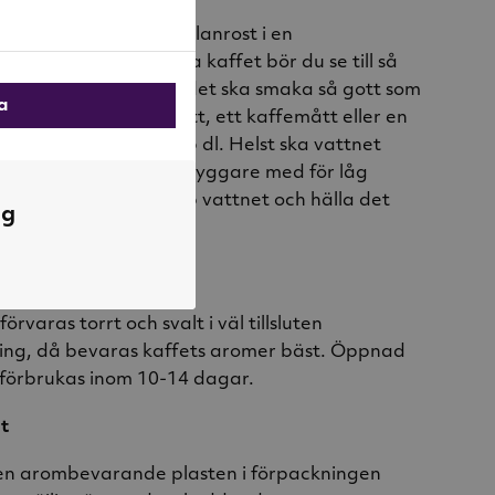
 att tillreda Fair mellanrost i en
nnan du börjar brygga kaffet bör du se till så
ingen är ren. För att det ska smaka så gott som
la
ktigt att du doserar rätt, ett kaffemått eller en
r kopp, 6-8 g per 1,5 dl. Helst ska vattnet
 96°C. Om du har en bryggare med för låg
t bättre att koka upp vattnet och hälla det
ng
erhållaren.
affet
örvaras torrt och svalt i väl tillsluten
ning, då bevaras kaffets aromer bäst. Öppnad
 förbrukas inom 10-14 dagar.
ut
 den arombevarande plasten i förpackningen