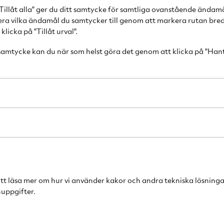
Tillåt alla" ger du ditt samtycke för samtliga ovanstående ändam
cera vilka ändamål du samtycker till genom att markera rutan bred
Löfbergs bryggk
licka på "Tillåt urval".
välbalanserat br
tropisk fruktigh
 samtycke kan du när som helst göra det genom att klicka på "Han
Bryggkaffet är 
Centralamerika. K
oberoende prod
rättigheter. Mär
anställda i utvec
levnadsvillkor.
du barnarbete, m
organisationsrät
arbetare får bät
ekologiskt odlat 
att läsa mer om hur vi använder kakor och andra tekniska lösninga
kaffebönorna få
uppgifter.
kemiska bekämp
En god kopp kaf