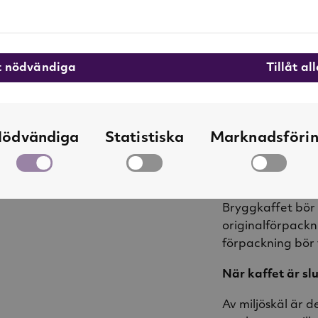
Vi rekommenderar
kaffebryggare. I
att bryggutrustn
åt nödvändiga
Tillåt al
möjligt är det vi
rågad matsked pe
vara mellan 92-
temperatur är de
ödvändiga
Statistiska
Marknadsföri
över kaffet i filt
Hållbarhet på k
Bryggkaffet bör f
originalförpack
förpackning bör
När kaffet är sl
Av miljöskäl är