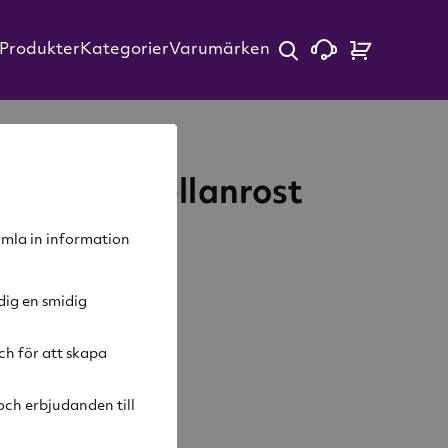
Produkter
Kategorier
Varumärken
ffe Fair Mellanrost
samla in information
dig en smidig
arukorg
ch för att skapa
ivning
ch erbjudanden till
ghet
3
Syrlighet
3