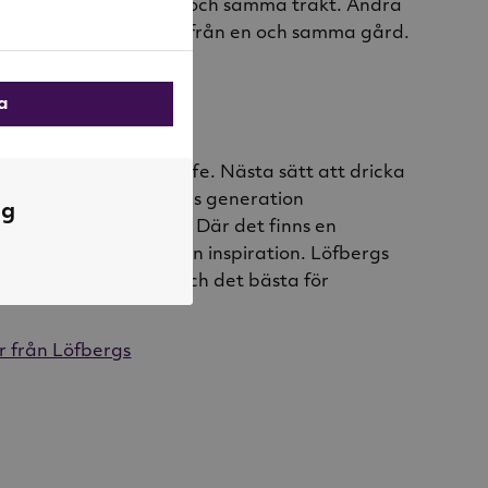
 kaffe kommer från en och samma trakt. Andra
 estate, då kommer de från en och samma gård.
la
tändigt efter nästa kaffe. Nästa sätt att dricka
att odla det. För dagens generation
ng
 för nästa generation. Där det finns en
ultur, där hittar de sin inspiration. Löfbergs
ste kaffet för dagen och det bästa för
r från Löfbergs