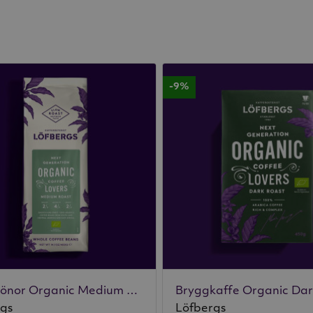
-9%
Hela bönor Organic Medium 400g
Bryggkaffe Organic Da
rgs
Löfbergs