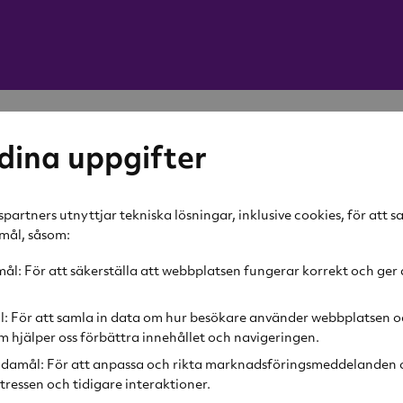
Löfbergs
dina uppgifter
Hela Bö
Eko 500
partners utnyttjar tekniska lösningar, inklusive cookies, för att 
amål, såsom:
170 kr
l: För att säkerställa att webbplatsen fungerar korrekt och ger 
Lägg i v
l: För att samla in data om hur besökare använder webbplatsen o
 hjälper oss förbättra innehållet och navigeringen.
Produktbeskr
damål: För att anpassa och rikta marknadsföringsmeddelanden o
tressen och tidigare interaktioner.
Kraftfull med fri