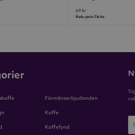
69 kr
Rek. pris
76 kr
N
orier
Si
iskaffe
Förmånserbjudanden
ra
gn
Kaffe
id
Kaffefynd