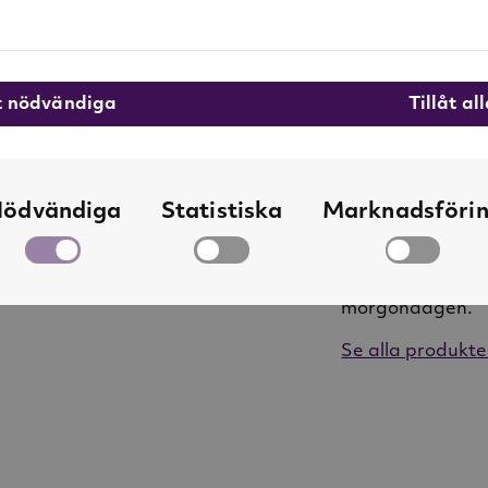
betyder att allt
kan vara single
åt nödvändiga
Tillåt al
Om Löfbergs
Löfbergs letar s
det, nästa sätt 
ödvändiga
Statistiska
Marknadsföri
kaffeälskare och
spännande kaffek
ger dig det heta
morgondagen.
Se alla produkte