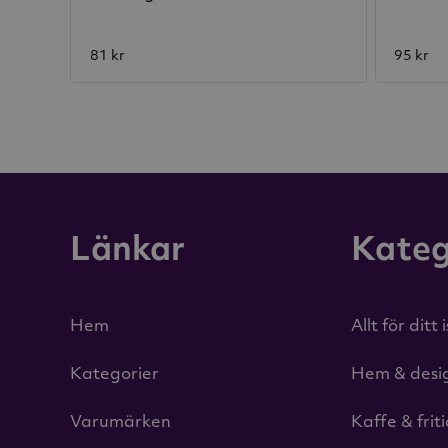
81 kr
95 kr
Länkar
Kateg
Hem
Allt för ditt 
Kategorier
Hem & desi
Varumärken
Kaffe & frit