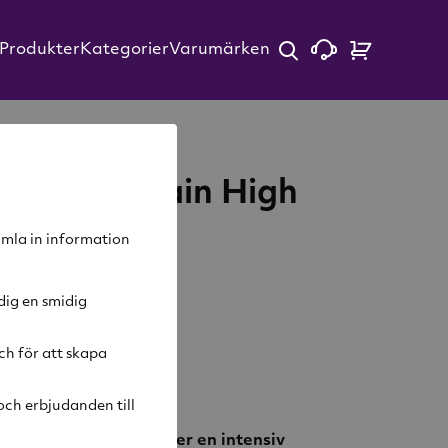
Produkter
Kategorier
Varumärken
nor Mountain High
g
samla in information
dig en smidig
arukorg
ch för att skapa
ivning
ch erbjudanden till
sk fruktighet, vilket ger en intensiv