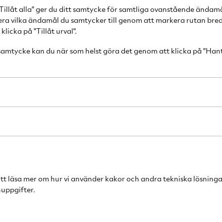
smaksensation. 
Tillåt alla" ger du ditt samtycke för samtliga ovanstående ändam
cera vilka ändamål du samtycker till genom att markera rutan bred
Mountain High be
licka på "Tillåt urval".
ganska okända ka
 samtycke kan du när som helst göra det genom att klicka på "Han
omtalade av kaf
aromrika smaken
säger odlat på m
och frisk smak m
Specialkaffe är v
sortimentet måste
ursprung och bju
består av bönor 
sedan plockats, 
ger kaffet en un
att läsa mer om hur vi använder kakor och andra tekniska lösninga
smak, som sedan
uppgifter.
perfekt bryggning
viss region, ort e