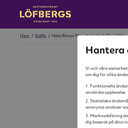
Hem
/
Kaffe
/
Hela Bönor Mountain High Eko 500g
Hantera 
Vi och våra samarbets
om dig för olika änd
Funktionella ändamå
användarupplevelse.
Statistiska ändamå
anonyma analyser som
Marknadsföring än
dig baserat på dina in