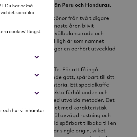
100% arabicabönor från Peru och Honduras.
ål. Du har också
vid det specifika
står främst av kaffebönor från två tidigare
ffeländer, som på senaste åren blivit
tera cookies" längst
fekonnässörer för den välbalanserade och
. Kaffet till Mountain High är som namnet
ycket hög höjd, vilket ger en oerhört utvecklad
ed ton av grönt äpple.
årt mest exklusiva kaffe. För att få ingå i
 kaffet vara påfallande gott, spårbart till sitt
da på en intressant historia. Ett specialkaffe
som odlats under perfekta förhållanden och
tvättats och torkats med utvalda metoder. Det
ik och tydlig personlighet med karakteristisk
r och hur vi inhämtar
 lyfts fram genom en väl avvägd rostning och
. Specialkaffe är alltid spårbart tillbaka till en
ller gård. Vissa kaffen är single origin, vilket