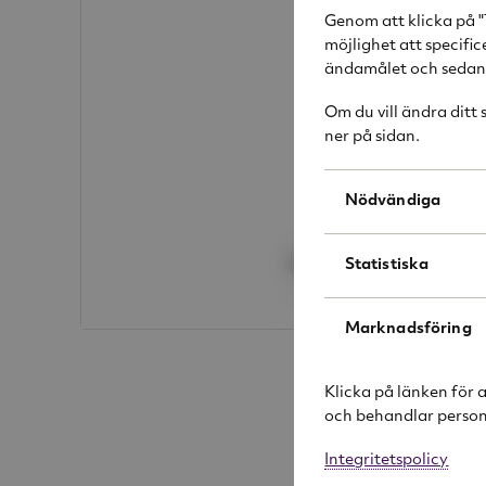
Genom att klicka på "
möjlighet att specifi
ändamålet och sedan k
Om du vill ändra ditt
ner på sidan.
Nödvändiga
Statistiska
Marknadsföring
Klicka på länken för 
och behandlar person
Integritetspolicy