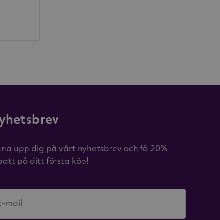
yhetsbrev
gna upp dig på vårt nyhetsbrev och få 20%
batt på ditt första köp!
E-mail