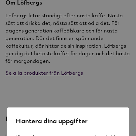
Om Löfbergs
Löfbergs letar ständigt efter nästa kaffe. Nästa
sätt att dricka det, nästa sätt att odla det. För
dagens generation kaffeälskare och för nästa
generation. Där det finns en spännande
kaffekultur, där hittar de sin inspiration. Löfbergs
ger dig det hetaste kaffet för dagen och det bästa
för morgondagen.
Se alla produkter från Löfbergs
Relaterade produkter
Hantera dina uppgifter