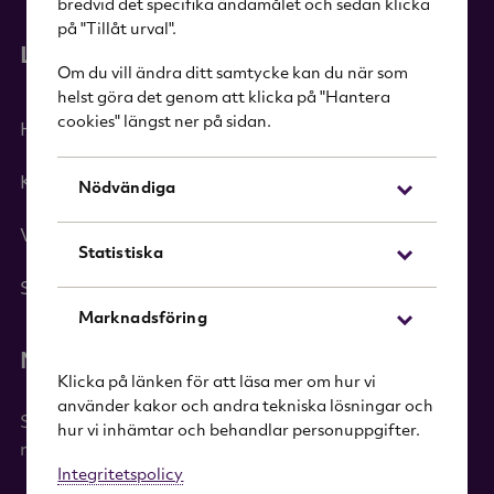
bredvid det specifika ändamålet och sedan klicka
på "Tillåt urval".
Länkar
Om du vill ändra ditt samtycke kan du när som
helst göra det genom att klicka på "Hantera
cookies" längst ner på sidan.
Hem
Kategorier
Nödvändiga
Varumärken
Statistiska
Sök i sortimentet
Marknadsföring
Nyhetsbrev
Klicka på länken för att läsa mer om hur vi
använder kakor och andra tekniska lösningar och
Signa upp dig på vårt nyhetsbrev och få 20%
hur vi inhämtar och behandlar personuppgifter.
rabatt på ditt första köp!
Integritetspolicy