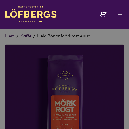
Hem
/
Kaffe
/
Hela Bönor Mörkrost 400g