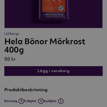
Löfbergs
Hela Bönor Mörkrost
400g
88 kr
Lägg i varukorg
Produktbeskrivning
Rostning
5
Fyllighet
4
Syrlighet
2