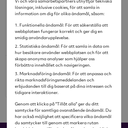
Vi och våra samarbetspartners utnyttjar tekniska
lösningar, inklusive cookies, för att samla in
information om dig för olika ändamål, såsom:
Funktionella ändamål: För att säkerställa att
webbplatsen fungerar korrekt och ger dig en
smidig användarupplevelse.
Statistiska ändamål: För att samla in data om
hur besökare använder webbplatsen och för att
skapa anonyma analyser som hjälper oss
Hela Bönor Mountain High Eko 500g
förbättra innehållet och navigeringen.
Löfbergs
Marknadsföring ändamål: För att anpassa och
rikta marknadsföringsmeddelanden och
erbjudanden till dig baserat på dina intressen och
170 kr
tidigare interaktioner.
Genom att klicka på "Tillåt alla" ger du ditt
samtycke för samtliga ovanstående ändamål. Du
har också möjlighet att specificera vilka ändamål
du samtycker till genom att markera rutan