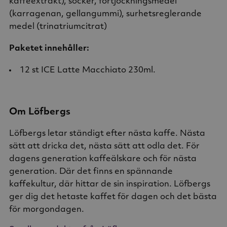
kaffeextrakt), socker, förtjockningsmedel
(karragenan, gellangummi), surhetsreglerande
medel (trinatriumcitrat)
Paketet innehåller:
12 st ICE Latte Macchiato 230ml.
Om Löfbergs
Löfbergs letar ständigt efter nästa kaffe. Nästa
sätt att dricka det, nästa sätt att odla det. För
dagens generation kaffeälskare och för nästa
generation. Där det finns en spännande
kaffekultur, där hittar de sin inspiration. Löfbergs
ger dig det hetaste kaffet för dagen och det bästa
för morgondagen.