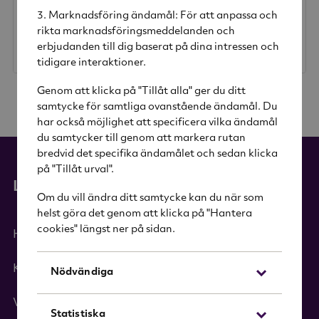
Löfbergs
Löfbergs
Marknadsföring ändamål: För att anpassa och
rikta marknadsföringsmeddelanden och
168 kr
erbjudanden till dig baserat på dina intressen och
Rek. pris
264 kr
264 kr
tidigare interaktioner.
Genom att klicka på "Tillåt alla" ger du ditt
samtycke för samtliga ovanstående ändamål. Du
har också möjlighet att specificera vilka ändamål
du samtycker till genom att markera rutan
bredvid det specifika ändamålet och sedan klicka
på "Tillåt urval".
Länkar
Om du vill ändra ditt samtycke kan du när som
helst göra det genom att klicka på "Hantera
cookies" längst ner på sidan.
Hem
Kategorier
Nödvändiga
Varumärken
Statistiska