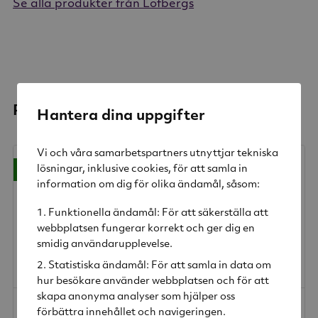
Se alla produkter från Löfbergs
Relaterade produkter
Hantera dina uppgifter
Vi och våra samarbetspartners utnyttjar tekniska
-36%
lösningar, inklusive cookies, för att samla in
information om dig för olika ändamål, såsom:
Funktionella ändamål: För att säkerställa att
webbplatsen fungerar korrekt och ger dig en
smidig användarupplevelse.
Statistiska ändamål: För att samla in data om
hur besökare använder webbplatsen och för att
skapa anonyma analyser som hjälper oss
12 st ICE Salted Caramel 230ml
12 st ICE Espresso + Milk 230ml
förbättra innehållet och navigeringen.