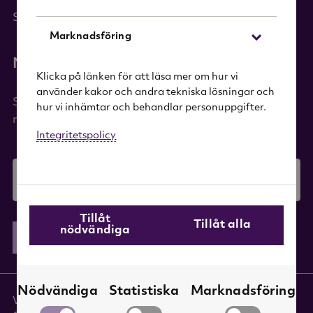
Sök i sortimentet
Marknadsföring
Nyhetsbrev
Klicka på länken för att läsa mer om hur vi
använder kakor och andra tekniska lösningar och
Signa upp dig på vårt nyhetsbrev och få 20%
hur vi inhämtar och behandlar personuppgifter.
rabatt på ditt första köp!
Integritetspolicy
E-mail
Tillåt
Tillåt alla
nödvändiga
Skicka
Nödvändiga
Statistiska
Marknadsföring
Villkor
|
Integritetspolicy
|
Hantera cookies
|
Tillgänglighet