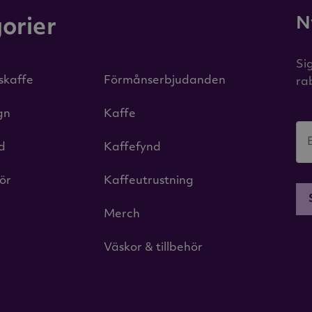
N
orier
Si
iskaffe
Förmånserbjudanden
ra
gn
Kaffe
id
Kaffefynd
hör
Kaffeutrustning
Merch
Väskor & tillbehör