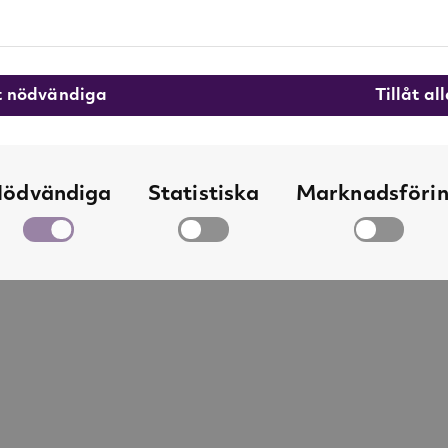
Om Rig-tig
åt nödvändiga
Tillåt al
Se alla produkte
ödvändiga
Statistiska
Marknadsföri