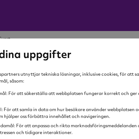
Svart
-26%
dina uppgifter
Rig-tig
THERM-
partners utnyttjar tekniska lösningar, inklusive cookies, för att 
amål, såsom:
L Svart
l: För att säkerställa att webbplatsen fungerar korrekt och ger 
439 kr
Rek. pris
599 kr
l: För att samla in data om hur besökare använder webbplatsen o
 hjälper oss förbättra innehållet och navigeringen.
Lägg i v
damål: För att anpassa och rikta marknadsföringsmeddelanden o
tressen och tidigare interaktioner.