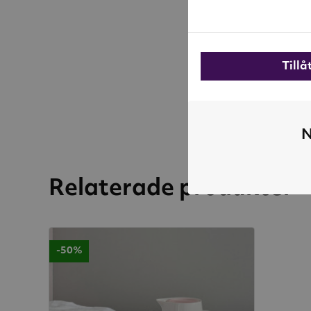
Till
N
Relaterade produkter
-50%