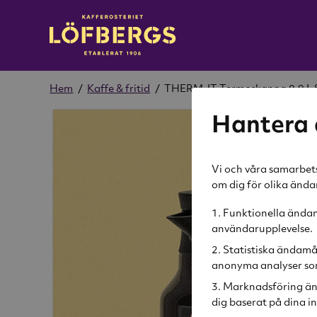
Hem
/
Kaffe & fritid
/
THERM-IT Termoskanna 0,9 L 
Hantera 
Vi och våra samarbets
om dig för olika änd
Funktionella ändamå
användarupplevelse.
Statistiska ändamå
anonyma analyser som
Marknadsföring än
dig baserat på dina in