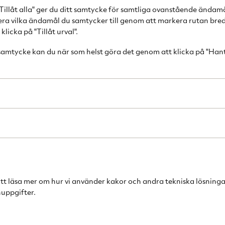
Tillåt alla" ger du ditt samtycke för samtliga ovanstående ändam
Produktbeskr
cera vilka ändamål du samtycker till genom att markera rutan bred
licka på "Tillåt urval".
RIG-TIGs termosk
som vill ha en lit
 samtycke kan du när som helst göra det genom att klicka på "Han
eller te varmt i
denna termoskan
isoleringsförmåg
sig varm, oavset
trädgården. Det 
Therm-it när du ä
utflykter eller h
Specifikationer:
Mått: 12x16,
att läsa mer om hur vi använder kakor och andra tekniska lösninga
uppgifter.
Volym: 0,9 L
Te-filter ingår