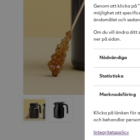
Genom att klicka på "
möjlighet att specifi
ändamålet och sedan k
Om du vill ändra ditt
ner på sidan.
Nödvändiga
Statistiska
Marknadsföring
Klicka på länken för 
och behandlar person
Integritetspolicy