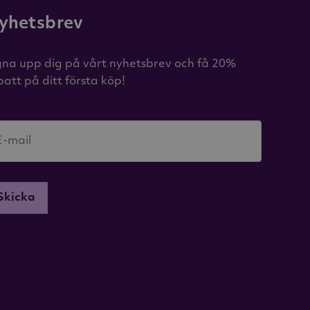
yhetsbrev
gna upp dig på vårt nyhetsbrev och få 20%
batt på ditt första köp!
E-mail
Skicka