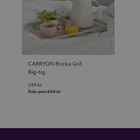
CARRYON Bricka Grå
Rig-tig
299 kr
Rek. pris
599 kr