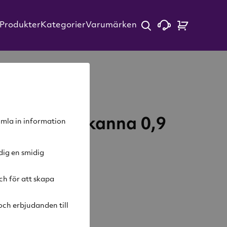
Produkter
Kategorier
Varumärken
IT Termoskanna 0,9
samla in information
dig en smidig
ch för att skapa
arukorg
ch erbjudanden till