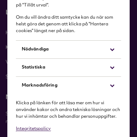
på "Tillåt urval".
Länkar
Om du vill ändra ditt samtycke kan du när som
helst göra det genom att klicka på "Hantera
cookies" längst ner på sidan.
Hem
Kategorier
Nödvändiga
Varumärken
Statistiska
Sök i sortimentet
Marknadsföring
Nyhetsbrev
Klicka på länken för att läsa mer om hur vi
använder kakor och andra tekniska lösningar och
Signa upp dig på vårt nyhetsbrev och få 20%
hur vi inhämtar och behandlar personuppgifter.
rabatt på ditt första köp!
Integritetspolicy