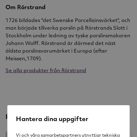
Om Rörstrand
1726 bildades "det Swenske Porcellainsvärket", och
man började tillverka porslin på Rörstrands Slott i
Stockholm under ledning av tyske porslinsmakaren
Johann Wolff. Rörstrand är därmed det näst
äldsta porslinsvarumärket i Europa (efter
Meissen,1709).
Se alla produkter från Rörstrand
Relaterade produkter
Hantera dina uppgifter
Vi och våra samarbetspartners utnyttjar tekniska