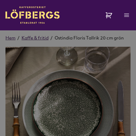
Hem
/
Kaffe & fritid
/
Ostindia Floris Tallrik 20 cm grön