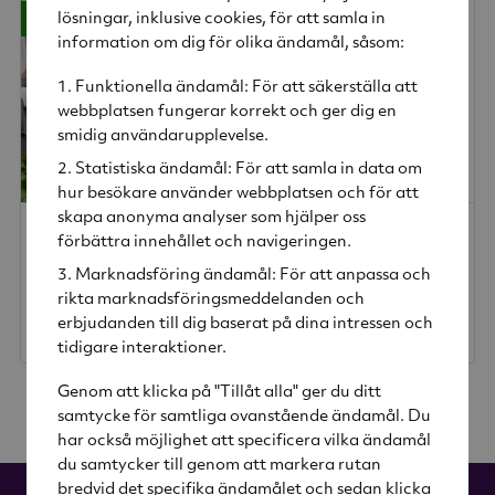
-46%
-28%
lösningar, inklusive cookies, för att samla in
information om dig för olika ändamål, såsom:
Funktionella ändamål: För att säkerställa att
webbplatsen fungerar korrekt och ger dig en
smidig användarupplevelse.
Statistiska ändamål: För att samla in data om
hur besökare använder webbplatsen och för att
skapa anonyma analyser som hjälper oss
Swedish Grace Tallrik djup 25 cm snö
Swedish Grace Dricksglas 25 cl 2-pack klar
förbättra innehållet och navigeringen.
Rörstrand
Rörstrand
Marknadsföring ändamål: För att anpassa och
rikta marknadsföringsmeddelanden och
175 kr
399 kr
erbjudanden till dig baserat på dina intressen och
Rek. pris
325 kr
Rek. pris
560 kr
tidigare interaktioner.
Genom att klicka på "Tillåt alla" ger du ditt
samtycke för samtliga ovanstående ändamål. Du
har också möjlighet att specificera vilka ändamål
du samtycker till genom att markera rutan
bredvid det specifika ändamålet och sedan klicka