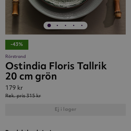
-43%
Rörstrand
Ostindia Floris Tallrik
20 cm grön
179 kr
Rek. pris
315 kr
Ej i lager