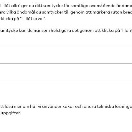
Tillåt alla" ger du ditt samtycke för samtliga ovanstående ändam
Mix & Move blend
cera vilka ändamål du samtycker till genom att markera rutan bred
stressig vardag
licka på "Tillåt urval".
ingredienser och
 samtycke kan du när som helst göra det genom att klicka på "Han
precis innan du 
användas av en 
blender mindre 
lätthanterlig. D
möjliga typer av
studenten eller 
uppskattar sna
blender allt som
smidigheten ytt
bägare på 600 m
drycker, förins
att läsa mer om hur vi använder kakor och andra tekniska lösninga
uppgifter.
funktionsknappa
flaskorna tål di
ett stilrent ytterh