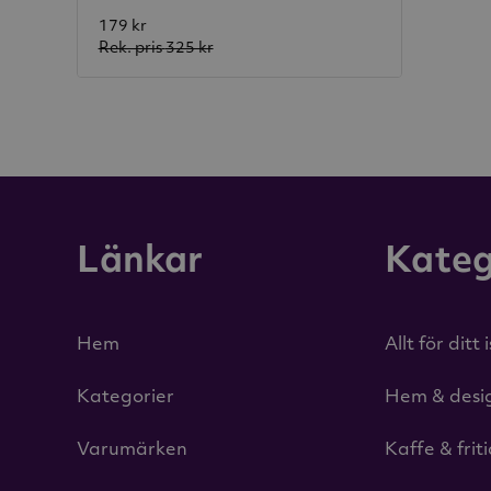
179 kr
Rek. pris
325 kr
Länkar
Kateg
Hem
Allt för ditt 
Kategorier
Hem & desi
Varumärken
Kaffe & frit