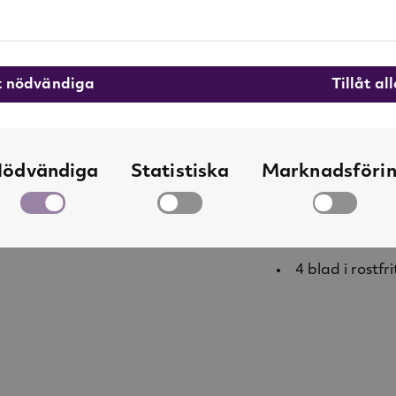
är avtagbara oc
Specifikationer:
åt nödvändiga
Tillåt al
Mix & Move.
Tål varma och 
2 tritan-bäga
ödvändiga
Statistiska
Marknadsföri
Förinställda 
ergonomiska 
4 blad i rostfri