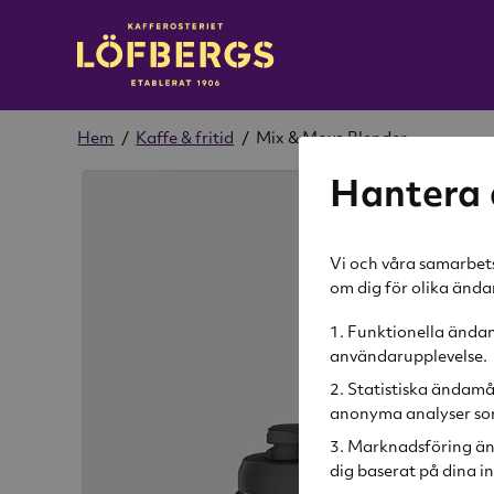
Hem
/
Kaffe & fritid
/
Mix & Move Blender
Hantera 
Vi och våra samarbets
om dig för olika änd
Funktionella ändamå
användarupplevelse.
Statistiska ändamå
anonyma analyser som
Marknadsföring än
dig baserat på dina in