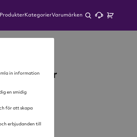
Produkter
Kategorier
Varumärken
ove Blender
samla in information
dig en smidig
ch för att skapa
lager
ch erbjudanden till
ivning