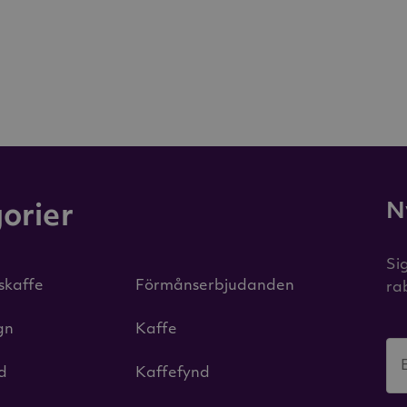
N
orier
Si
iskaffe
Förmånserbjudanden
ra
gn
Kaffe
id
Kaffefynd