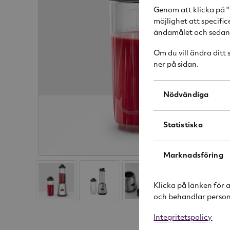
Genom att klicka på "
möjlighet att specifi
ändamålet och sedan k
Om du vill ändra ditt
ner på sidan.
Nödvändiga
Statistiska
Marknadsföring
Klicka på länken för 
och behandlar person
Integritetspolicy