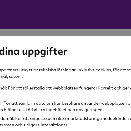
-42%
dina uppgifter
OBH-nordica
Mix & M
partners utnyttjar tekniska lösningar, inklusive cookies, för att 
amål, såsom:
419 kr
l: För att säkerställa att webbplatsen fungerar korrekt och ger 
Rek. pris
729 kr
l: För att samla in data om hur besökare använder webbplatsen o
Ej i 
 hjälper oss förbättra innehållet och navigeringen.
damål: För att anpassa och rikta marknadsföringsmeddelanden o
tressen och tidigare interaktioner.
Produktbeskr