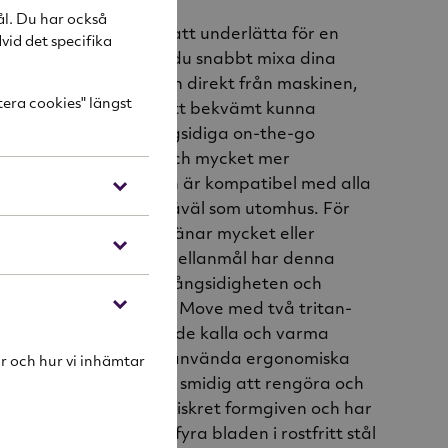
ål. Du har också
er är framtagen för att underlätta för en
vid det specifika
. Med Mix & Move kan du snabbt mixa dina
 ta med dig behållaren direkt från maskinen,
tera cookies" längst
sticker hemifrån! För att bekvämt kunna
person är denna mångsidiga on-the-go
än en vanlig blender och mycket mer
en unika formgivningen är kompatibel med alla
 aktiviteter, inomhus såväl som utomhus. För
tonåringen, den som tränar mycket eller
bba och hälsosamma mellanmål har denna
 behövs. För att öka mångsidigheten och
erligare kommer Mix & Move med två tritan-
l som kan hantera både kalla och varma
tällda program och lättanvända ergonomiska
r och hur vi inhämtar
r. Mix & Move är även smidig att rengöra och
skmaskin. Blendern är diskret formgiven och har
ölje i rostfritt stål. De fyra bladen i rostfritt stål