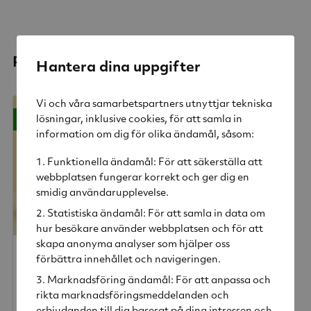
Relaterade produkter
Hantera dina uppgifter
Vi och våra samarbetspartners utnyttjar tekniska
-26%
lösningar, inklusive cookies, för att samla in
information om dig för olika ändamål, såsom:
Funktionella ändamål: För att säkerställa att
webbplatsen fungerar korrekt och ger dig en
smidig användarupplevelse.
Statistiska ändamål: För att samla in data om
hur besökare använder webbplatsen och för att
skapa anonyma analyser som hjälper oss
THERM-IT Termoskanna 0,9 L Svart
förbättra innehållet och navigeringen.
Rig-tig
Marknadsföring ändamål: För att anpassa och
rikta marknadsföringsmeddelanden och
439 kr