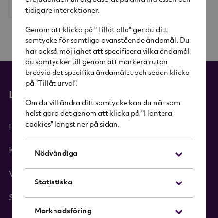
erbjudanden till dig baserat på dina intressen och
Rek. pris
599 kr
tidigare interaktioner.
Genom att klicka på "Tillåt alla" ger du ditt
samtycke för samtliga ovanstående ändamål. Du
har också möjlighet att specificera vilka ändamål
du samtycker till genom att markera rutan
bredvid det specifika ändamålet och sedan klicka
på "Tillåt urval".
Länkar
Om du vill ändra ditt samtycke kan du när som
helst göra det genom att klicka på "Hantera
cookies" längst ner på sidan.
Hem
Kategorier
Nödvändiga
Varumärken
Statistiska
Sök i sortimentet
Marknadsföring