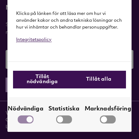
Nyhetsbrev
Klicka på länken för att läsa mer om hur vi
använder kakor och andra tekniska lösningar och
Signa upp dig på vårt nyhetsbrev och få 20%
hur vi inhämtar och behandlar personuppgifter.
rabatt på ditt första köp!
Integritetspolicy
E-mail
Tillåt
Tillåt alla
nödvändiga
Skicka
Nödvändiga
Statistiska
Marknadsföring
Villkor
|
Integritetspolicy
|
Hantera cookies
|
Tillgänglighet
Copyright © 2026
Löfbergs webshop drivs av Awardit CLS AB